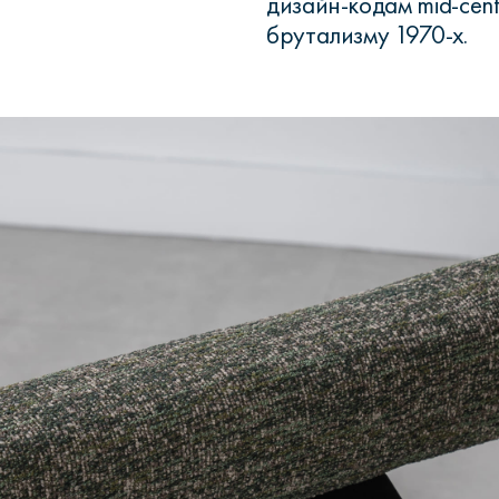
дизайн-кодам mid-cen
брутализму 1970-х.