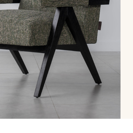
рутал22
Аптаун
эйсик
№1