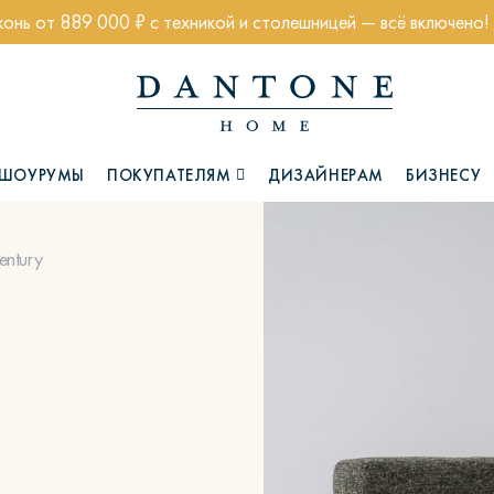
хонь от 889 000 ₽ с техникой и столешницей — всё включено!
ШОУРУМЫ
ПОКУПАТЕЛЯМ
ДИЗАЙНЕРАМ
БИЗНЕСУ
entury
Коллекции
Глазго
Хэмптон
Ч