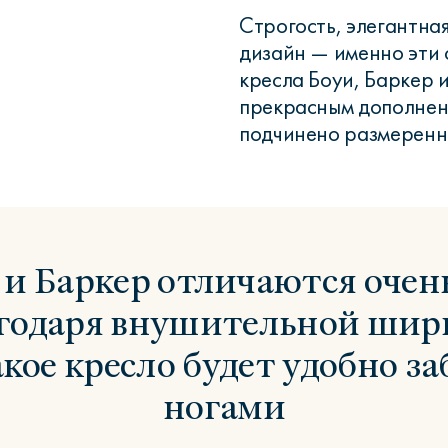
Строгость, элегантна
дизайн — именно эти 
кресла Боуи, Баркер 
прекрасным дополнени
подчинено размеренн
 и Баркер отличаются оче
агодаря внушительной шири
акое кресло будет удобно за
ногами