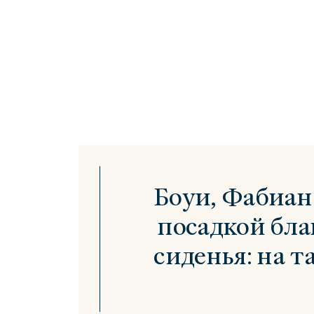
Боуи, Фабиан
посадкой бл
сиденья: на т