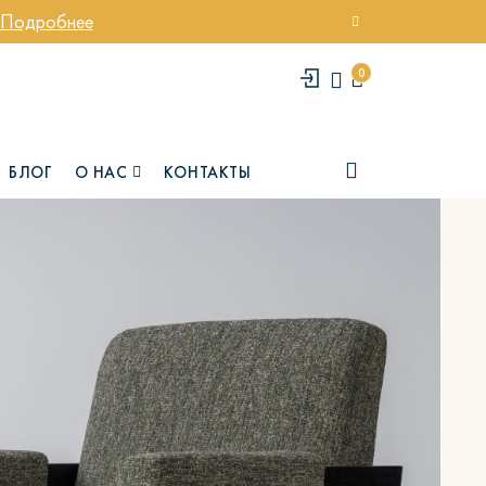
Подробнее
0
БЛОГ
О НАС
КОНТАКТЫ
елси
Юми