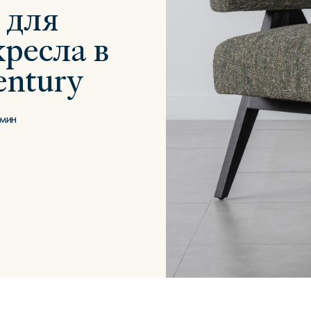
 для
кресла в
entury
Сити
Джей
Б
 мин
Тауэр
Брутал
Б