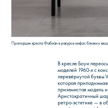
Пропорции кресла Фабиан в ракурсе анфас близки к ква
В кресле Боуи переос
моделей 1960-х с кон
перевёрнутой буквы V
которая приподнимает
приземистая модель н
Аристократичный шар
ретро-эстетике — в о