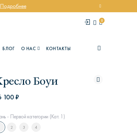
Подробнее
0
БЛОГ
О НАС
КОНТАКТЫ
Кресло Боуи
6 100 ₽
ань - Первой категории (Кат. 1)
елси
Юми
1
2
3
4