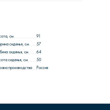
сота, см
91
рина сиденья, см
57
бина сиденья, см
64
сота сиденья, см
50
рана производства
Россия