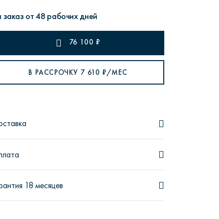
 заказ от 48 рабочих дней
76 100
₽
рутал22
Аптаун
В РАССРОЧКУ
7 610
₽/МЕС
оставка
эйсик
№1
плата
рантия 18 месяцев