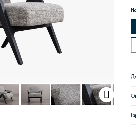
На
Сити
Джей
Б
Д
Тауэр
Брутал
Б
О
Га