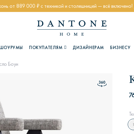
хонь от 889 000 ₽ с техникой и столешницей — всё включено!
ШОУРУМЫ
ПОКУПАТЕЛЯМ
ДИЗАЙНЕРАМ
БИЗНЕСУ
сло Боуи
Коллекции
7
Тк
Глазго
Хэмптон
Ч