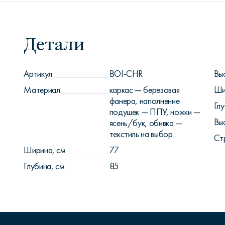
Детали
Артикул
BOI-CHR
Вы
Материал
каркас — березовая
Ши
фанера, наполнение
Глу
подушек — ППУ, ножки —
Вы
ясень/бук, обивка —
текстиль на выбор
Ст
Ширина, см
77
Глубина, см
85