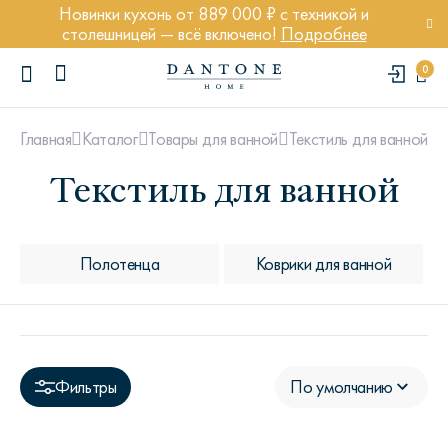
Новинки кухонь от 889 000 ₽ с техникой и
столешницей — всё включено!
Подробнее
0
Текстиль для ванной
Главная
Каталог
Товары для ванной
Текстиль для ванной
ПОПУЛЯРНЫЕ ЗАПРОСЫ
Полотенца
Коврики для ванной
Диван Марсель
Кресло Энди
Кровать Ньюбери
Стул Престон
Фильтры
По умолчанию
Textures