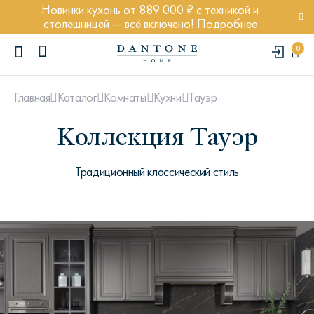
Новинки кухонь от 889 000 ₽ с техникой и
столешницей — всё включено!
Подробнее
0
Тауэр
Главная
Каталог
Комнаты
Кухни
Коллекция Тауэр
Традиционный классический стиль
ПОПУЛЯРНЫЕ ЗАПРОСЫ
Диван Марсель
Кресло Энди
Кровать Ньюбери
Стул Престон
Textures