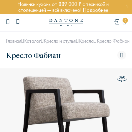
Новинки кухонь от 889 000 ₽ с техникой и
столешницей — всё включено!
Подробнее
0
Кресло Фабиан
Главная
Каталог
Кресла и стулья
Кресла
Кресло Фабиан
ПОПУЛЯРНЫЕ ЗАПРОСЫ
Диван Марсель
Кресло Энди
Кровать Ньюбери
Стул Престон
Textures