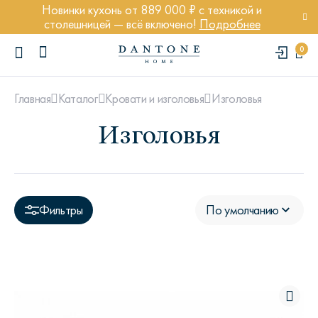
Новинки кухонь от 889 000 ₽ с техникой и
столешницей — всё включено!
Подробнее
0
Изголовья
Главная
Каталог
Кровати и изголовья
Изголовья
ПОПУЛЯРНЫЕ ЗАПРОСЫ
Диван Марсель
Фильтры
По умолчанию
Кресло Энди
Кровать Ньюбери
Стул Престон
Textures