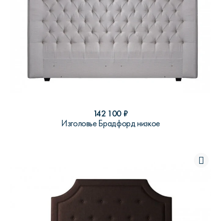
142 100
₽
Изголовье Брадфорд низкое