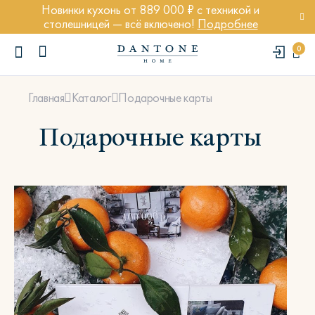
Новинки кухонь от 889 000 ₽ с техникой и
столешницей — всё включено!
Подробнее
0
Подарочные карты
Главная
Каталог
Подарочные карты
ПОПУЛЯРНЫЕ ЗАПРОСЫ
Диван Марсель
Кресло Энди
Кровать Ньюбери
Стул Престон
Textures