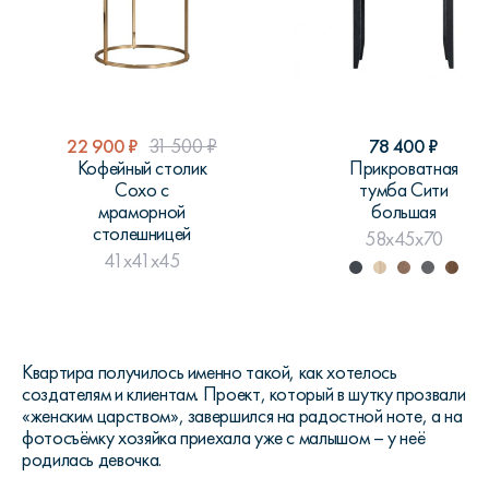
22 900
₽
31 500
₽
78 400
₽
Кофейный столик
Прикроватная
Сохо с
тумба Сити
мраморной
большая
столешницей
58x45x70
41x41x45
Квартира получилось именно такой, как хотелось
создателям и клиентам. Проект, который в шутку прозвали
«женским царством», завершился на радостной ноте, а на
фотосъёмку хозяйка приехала уже с малышом – у неё
родилась девочка.