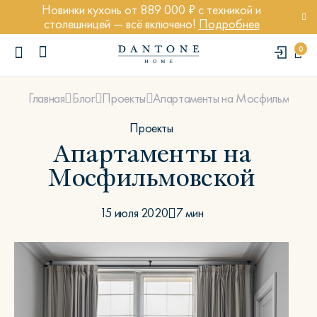
Новинки кухонь от 889 000 ₽ с техникой и
столешницей — всё включено!
Подробнее
0
Апартаменты на Мосфильмовско
Главная
Блог
Проекты
Проекты
Апартаменты на
Мосфильмовской
ПОПУЛЯРНЫЕ ЗАПРОСЫ
Диван Марсель
15 июля 2020
7 мин
Кресло Энди
Кровать Ньюбери
Стул Престон
Textures