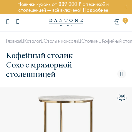
Новинки кухонь от 889 000 ₽ с техникой и
столешницей — всё включено!
Подробнее
0
Кофейный стол
Главная
Каталог
Столы и консоли
Столики
Кофейный столик
Сохо с мраморной
столешницей
ПОПУЛЯРНЫЕ ЗАПРОСЫ
Диван Марсель
Кресло Энди
Кровать Ньюбери
Стул Престон
Textures