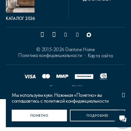
КАТАЛОГ 2026
© 2015-2026 Dantone Home
Политика конфиденциальности
Карта сайта
Сделано в ONY
Мы используем куки. Нажимая «Понятно» вы
соглашаетесь с политикой конфиденциальности
Ваш город Москва?
ПОНЯТНО
ДА, ВЕРНО
НЕТ, ИЗМЕНИТЬ
ПОДРОБНЕЕ