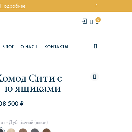
Подробнее
0
БЛОГ
О НАС
КОНТАКТЫ
Комод Сити с
6-ю ящиками
08 500 ₽
елси
Юми
ет - Дуб тёмный (шпон)