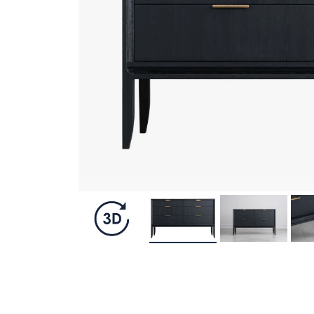
Стул Престон
Визуализация в подарок
Готовые сеты
Textures
Программа лояльности
Акции
Скидки
Кухни
Подарочные карты
Классические и современные