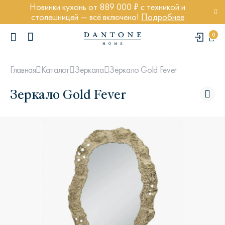
Новинки кухонь от 889 000 ₽ с техникой и
столешницей — всё включено!
Подробнее
0
Зеркало Gold Fever
Главная
Каталог
Зеркала
Зеркало Gold Fever
ПОПУЛЯРНЫЕ ЗАПРОСЫ
Диван Марсель
Кресло Энди
Кровать Ньюбери
Стул Престон
Textures