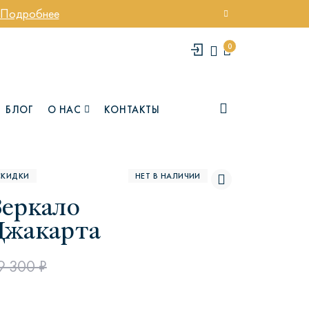
Подробнее
0
БЛОГ
О НАС
КОНТАКТЫ
СКИДКИ
НЕТ В НАЛИЧИИ
Зеркало
Джакарта
9 300 ₽
елси
Юми