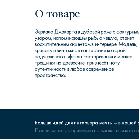
О товаре
Зеркало Джакарта в дубовой раме с фактурны
узором, напоминающим рыбью чешую, станет
восхитительным акцентом в интерьере. Модель,
красоту и винтажное настроение которой
подчёркивают эффект состаривания и мелкие
трещинки на древесине, привнесёт ноту
аутентичности в любое современное
пространство.
Больше идей для интерьера мечты – в нашей 
Подписываясь, я принимаю
пользовательское с