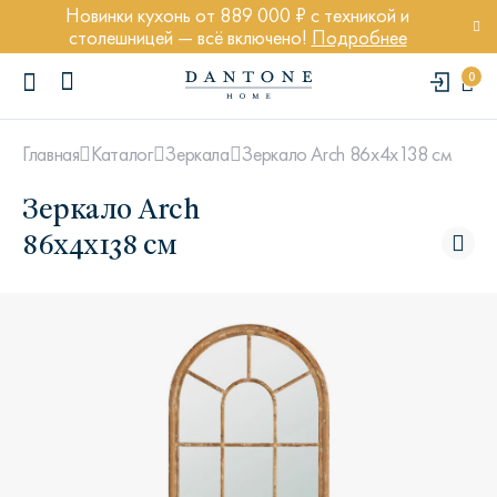
Новинки кухонь от 889 000 ₽ с техникой и
столешницей — всё включено!
Подробнее
0
Зеркало Arch 86х4х138 см
Главная
Каталог
Зеркала
Зеркало Arch
86х4х138 см
ПОПУЛЯРНЫЕ ЗАПРОСЫ
Диван Марсель
Кресло Энди
Кровать Ньюбери
Стул Престон
Textures