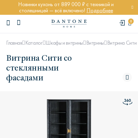
Новинки кухонь от 889 000 ₽ с техникой и
столешницей — всё включено!
Подробнее
0
Витрина Сити
Главная
Каталог
Шкафы и витрины
Витрины
Витрина Сити со
стеклянными
фасадами
ПОПУЛЯРНЫЕ ЗАПРОСЫ
Диван Марсель
Кресло Энди
Кровать Ньюбери
Стул Престон
Textures