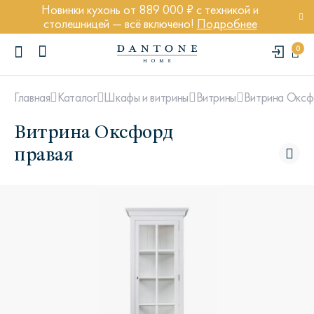
Новинки кухонь от 889 000 ₽ с техникой и
столешницей — всё включено!
Подробнее
0
Витрина Оксф
Главная
Каталог
Шкафы и витрины
Витрины
Витрина Оксфорд
правая
ПОПУЛЯРНЫЕ ЗАПРОСЫ
Диван Марсель
Кресло Энди
Кровать Ньюбери
Стул Престон
Textures