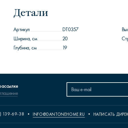
Детали
Артикул
DT0357
Вы
Ширина, см
20
Ст
Глубина, см
19
рассылке
оглашение
) 139-69-38
INFO@DANTONEHOME.RU
НАПИСАТЬ ДИРЕ