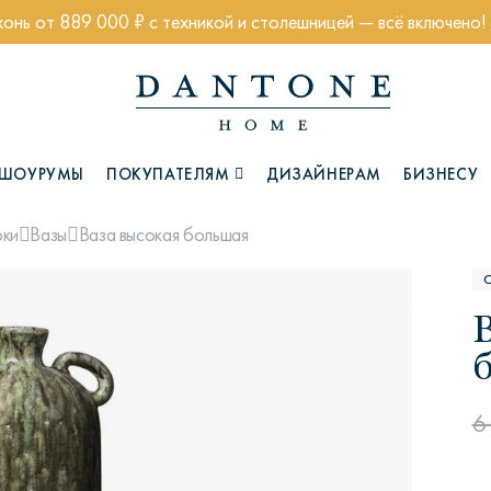
хонь от 889 000 ₽ с техникой и столешницей — всё включено!
ШОУРУМЫ
ПОКУПАТЕЛЯМ
ДИЗАЙНЕРАМ
БИЗНЕСУ
Ваза высокая большая
рки
Вазы
Коллекции
6
Глазго
Хэмптон
Ч