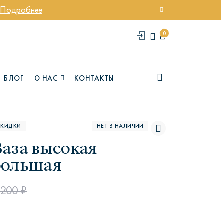
Подробнее
0
БЛОГ
О НАС
КОНТАКТЫ
СКИДКИ
НЕТ В НАЛИЧИИ
Ваза высокая
большая
 200 ₽
елси
Юми