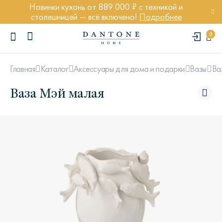
Новинки кухонь от 889 000 ₽ с техникой и
столешницей — всё включено!
Подробнее
0
Ва
Главная
Каталог
Аксессуары для дома и подарки
Вазы
Ваза Мэй малая
ПОПУЛЯРНЫЕ ЗАПРОСЫ
Диван Марсель
Кресло Энди
Кровать Ньюбери
Стул Престон
Textures