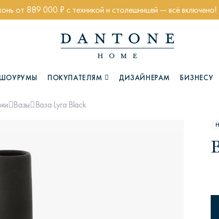
хонь от 889 000 ₽ с техникой и столешницей — всё включено!
ШОУРУМЫ
ПОКУПАТЕЛЯМ
ДИЗАЙНЕРАМ
БИЗНЕСУ
Ваза Lyra Black
рки
Вазы
Коллекции
Н
В
Глазго
Хэмптон
Ч