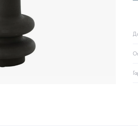
Д
Сити
Джей
Б
О
Га
Тауэр
Брутал
Б