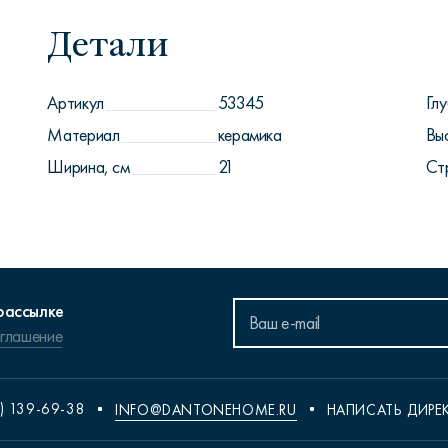
Детали
Артикул
53345
Глу
Материал
керамика
Вы
Ширина, см
21
Ст
рассылке
оглашение
) 139-69-38
INFO@DANTONEHOME.RU
НАПИСАТЬ ДИРЕ