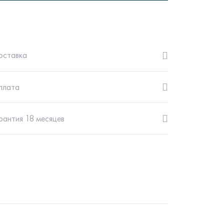
оставка
рутал22
Аптаун
плата
рантия 18 месяцев
эйсик
№1