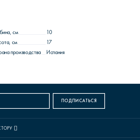
бина, см
10
сота, см
17
рана производства
Испания
ПОДПИСАТЬСЯ
КТОРУ