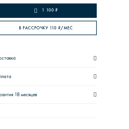
1 100
₽
В РАССРОЧКУ
110
₽/МЕС
рутал22
Аптаун
оставка
плата
эйсик
№1
рантия 18 месяцев