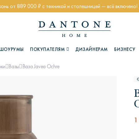
хонь от 889 000 ₽ с техникой и столешницей — всё включено!
ШОУРУМЫ
ПОКУПАТЕЛЯМ
ДИЗАЙНЕРАМ
БИЗНЕСУ
Ваза Javea Ochre
рки
Вазы
Коллекции
В
1
Глазго
Хэмптон
Ч