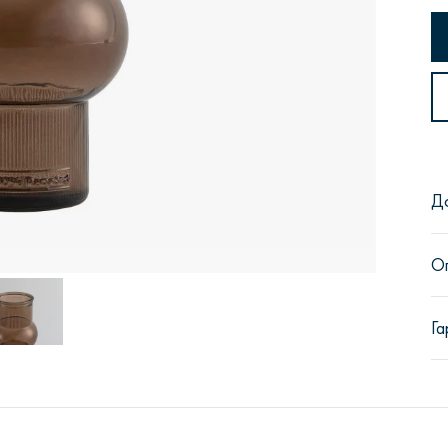
Сити
Джей
Б
Д
О
Тауэр
Брутал
Б
Га