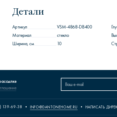
Детали
Артикул
VSM-4868-DB400
Глу
Материал
стекло
Вы
Ширина, см
10
Ст
рассылке
оглашение
) 139-69-38
INFO@DANTONEHOME.RU
НАПИСАТЬ ДИРЕ