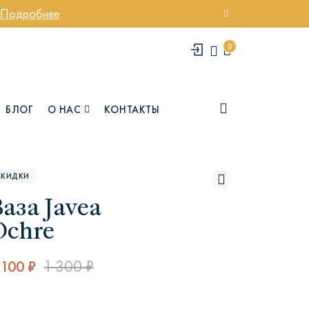
Подробнее
0
БЛОГ
О НАС
КОНТАКТЫ
СКИДКИ
аза Javea
Ochre
 100 ₽
1 300 ₽
елси
Юми