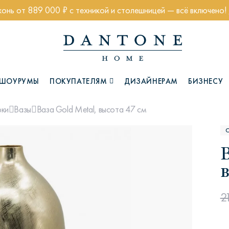
хонь от 889 000 ₽ с техникой и столешницей — всё включено!
ШОУРУМЫ
ПОКУПАТЕЛЯМ
ДИЗАЙНЕРАМ
БИЗНЕСУ
Ваза Gold Metal, высота 47 см
рки
Вазы
Коллекции
В
в
2
Глазго
Хэмптон
Ч