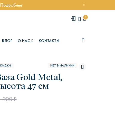
Подробнее
0
БЛОГ
О НАС
КОНТАКТЫ
СКИДКИ
НЕТ В НАЛИЧИИ
аза Gold Metal,
ысота 47 см
1 900 ₽
елси
Юми