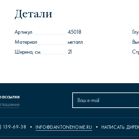
Детали
Артикул
45018
Глу
Материал
металл
Вы
Ширина, см
21
Ст
рассылке
оглашение
) 139-69-38
INFO@DANTONEHOME.RU
НАПИСАТЬ ДИРЕ