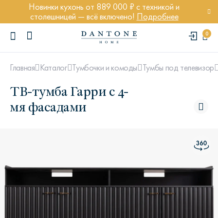
Новинки кухонь от 889 000 ₽ с техникой и
столешницей — всё включено!
Подробнее
0
Главная
Каталог
Тумбочки и комоды
Тумбы под телевизор
ТВ-тумба Гарри с 4-
мя фасадами
ПОПУЛЯРНЫЕ ЗАПРОСЫ
Диван Марсель
Кресло Энди
Кровать Ньюбери
Стул Престон
Textures