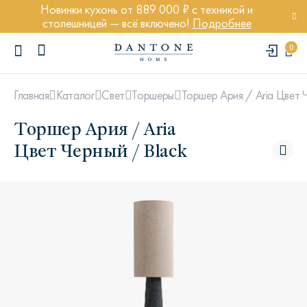
Новинки кухонь от 889 000 ₽ с техникой и
столешницей — всё включено!
Подробнее
0
Торшер Ария / Aria Цвет 
Главная
Каталог
Свет
Торшеры
Торшер Ария / Aria
Цвет Черный / Black
ПОПУЛЯРНЫЕ ЗАПРОСЫ
Диван Марсель
Кресло Энди
Кровать Ньюбери
Стул Престон
Textures