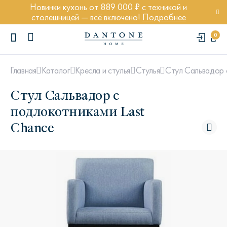
Новинки кухонь от 889 000 ₽ с техникой и
столешницей — всё включено!
Подробнее
0
Стул Сальвадор 
Главная
Каталог
Кресла и стулья
Стулья
Стул Сальвадор с
подлокотниками Last
Chance
ПОПУЛЯРНЫЕ ЗАПРОСЫ
Диван Марсель
Кресло Энди
Кровать Ньюбери
Стул Престон
Textures