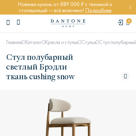
Новинки кухонь от 889 000 ₽ с техникой и
столешницей — всё включено!
Подробнее
0
Стул полубарный 
Главная
Каталог
Кресла и стулья
Стулья
Стул полубарный
светлый Брэдли
ткань cushing snow
ПОПУЛЯРНЫЕ ЗАПРОСЫ
Диван Марсель
Кресло Энди
Кровать Ньюбери
Стул Престон
Textures