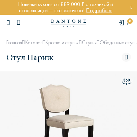
Новинки кухонь от 889 000 ₽ с техникой и
столешницей — всё включено!
Подробнее
0
Главная
Каталог
Кресла и стулья
Стулья
Обеденные стуль
Стул Париж
ПОПУЛЯРНЫЕ ЗАПРОСЫ
Диван Марсель
Кресло Энди
Кровать Ньюбери
Стул Престон
Textures