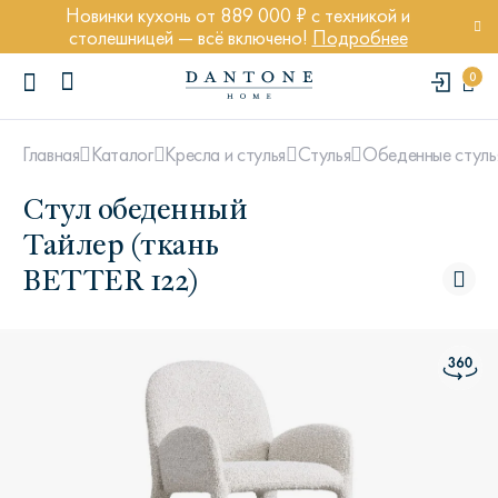
Новинки кухонь от 889 000 ₽ с техникой и
столешницей — всё включено!
Подробнее
0
Главная
Каталог
Кресла и стулья
Стулья
Обеденные стуль
Стул обеденный
Тайлер (ткань
BETTER 122)
ПОПУЛЯРНЫЕ ЗАПРОСЫ
Диван Марсель
Кресло Энди
Кровать Ньюбери
Стул Престон
Textures