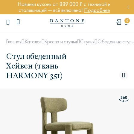
Новинки кухонь от 889 000 ₽ с техникой и
столешницей — всё включено!
Подробнее
0
Главная
Каталог
Кресла и стулья
Стулья
Обеденные стуль
Стул обеденный
Хейвен (ткань
HARMONY 351)
ПОПУЛЯРНЫЕ ЗАПРОСЫ
Диван Марсель
Кресло Энди
Кровать Ньюбери
Стул Престон
Textures