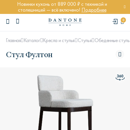
Новинки кухонь от 889 000 ₽ с техникой и
столешницей — всё включено!
Подробнее
0
Главная
Каталог
Кресла и стулья
Стулья
Обеденные стуль
Стул Фултон
ПОПУЛЯРНЫЕ ЗАПРОСЫ
Диван Марсель
Кресло Энди
Кровать Ньюбери
Стул Престон
Textures