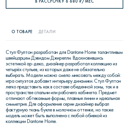
В РАССРОЧКУ
6 680
₽/МЕС
О ТОВАРЕ
ДЕТАЛИ
Стул Фултон разработан для Dantone Home талантливым
швейцарцем Дэвидом Джирелли. Вдохновившись
эстетикой ар-деко, дизайнер разработал коллекцию из
четырёх стульев, из которых даже не обязательно
выбирать. Модели можно смело миксовать между собой:
игра силуэтов добавит интерьеру динамики. Стул Фултон
легко представить как в составе обеденной зоны, так и в
пространстве спальни или рабочего кабинета. Предмет
отличают обтекаемые формы, плавные линии и идеальная
симметрия. Для оформления серии дизайнер выбрал
фактурную ткань букле в молочном оттенке, но также
модель может быть выполнена с любой обивкой из
коллекции Dantone Home.