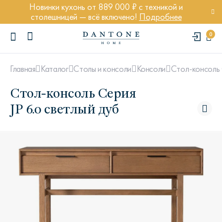
Новинки кухонь от 889 000 ₽ с техникой и
столешницей — всё включено!
Подробнее
0
Стол-консоль 
Главная
Каталог
Столы и консоли
Консоли
Стол-консоль Серия
JP 6.0 светлый дуб
ПОПУЛЯРНЫЕ ЗАПРОСЫ
Диван Марсель
Кресло Энди
Кровать Ньюбери
Стул Престон
Textures