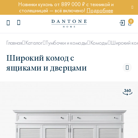
Новинки кухонь от 889 000 ₽ с техникой и
столешницей — всё включено!
Подробнее
0
Широкий ком
Главная
Каталог
Тумбочки и комоды
Комоды
Широкий комод с
ящиками и дверцами
ПОПУЛЯРНЫЕ ЗАПРОСЫ
Диван Марсель
Кресло Энди
Кровать Ньюбери
Стул Престон
Textures