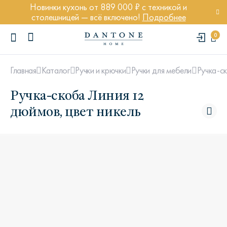
Новинки кухонь от 889 000 ₽ с техникой и
столешницей — всё включено!
Подробнее
0
Ручка-с
Главная
Каталог
Ручки и крючки
Ручки для мебели
Ручка-скоба Линия 12
дюймов, цвет никель
ПОПУЛЯРНЫЕ ЗАПРОСЫ
Диван Марсель
Кресло Энди
Кровать Ньюбери
Стул Престон
Textures