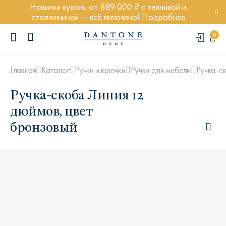
Новинки кухонь от 889 000 ₽ с техникой и
столешницей — всё включено!
Подробнее
0
Ручка-с
Главная
Каталог
Ручки и крючки
Ручки для мебели
Ручка-скоба Линия 12
дюймов, цвет
бронзовый
ПОПУЛЯРНЫЕ ЗАПРОСЫ
Диван Марсель
Кресло Энди
Кровать Ньюбери
Стул Престон
Textures