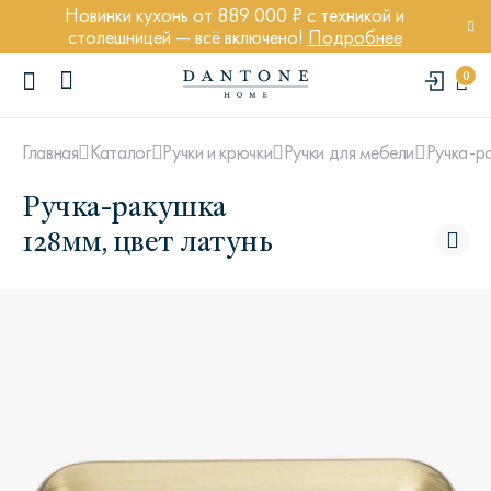
Новинки кухонь от 889 000 ₽ с техникой и
столешницей — всё включено!
Подробнее
0
Ручка-р
Главная
Каталог
Ручки и крючки
Ручки для мебели
Ручка-ракушка
128мм, цвет латунь
ПОПУЛЯРНЫЕ ЗАПРОСЫ
Диван Марсель
Кресло Энди
Кровать Ньюбери
Стул Престон
Textures