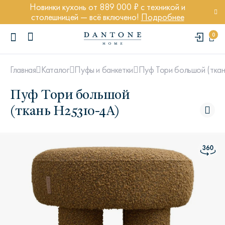
Новинки кухонь от 889 000 ₽ с техникой и
столешницей — всё включено!
Подробнее
0
Пуф Тори большой (тка
Главная
Каталог
Пуфы и банкетки
Пуф Тори большой
(ткань H25310-4A)
ПОПУЛЯРНЫЕ ЗАПРОСЫ
Диван Марсель
Кресло Энди
Кровать Ньюбери
Стул Престон
Textures