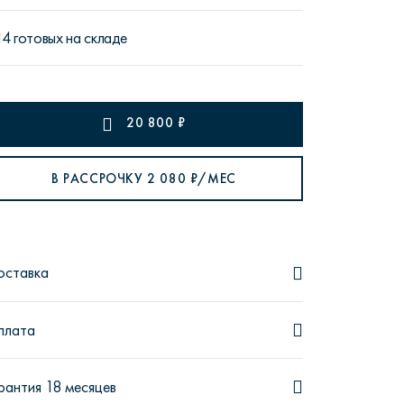
14 готовых на складе
рутал22
Аптаун
20 800
₽
В РАССРОЧКУ
2 080
₽/МЕС
эйсик
№1
оставка
плата
рантия 18 месяцев