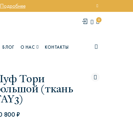
Подробнее
0
БЛОГ
О НАС
КОНТАКТЫ
Пуф Тори
большой (ткань
FAY3)
0 800 ₽
елси
Юми