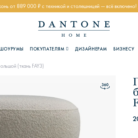
хонь от 889 000 ₽ с техникой и столешницей — всё включено!
ШОУРУМЫ
ПОКУПАТЕЛЯМ
ДИЗАЙНЕРАМ
БИЗНЕСУ
ольшой (ткань FAY3)
Коллекции
2
Глазго
Хэмптон
Ч