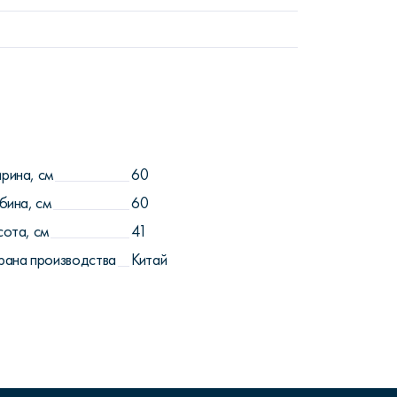
рина, см
60
бина, см
60
сота, см
41
рана производства
Китай