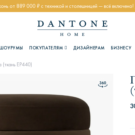
хонь от 889 000 ₽ с техникой и столешницей — всё включено!
ШОУРУМЫ
ПОКУПАТЕЛЯМ
ДИЗАЙНЕРАМ
БИЗНЕСУ
 (ткань EP440)
Коллекции
3
Глазго
Хэмптон
Ч