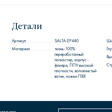
Детали
Артикул
SALTA-EP440
Ши
Материал
ткань-100%
Глу
переработанный
Вы
полиэстер, корпус -
Ст
фанера, ППУ высокой
плотности, волокнистый
ватин, ножки-ПВХ
рассылке