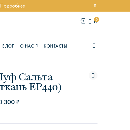
Подробнее
0
БЛОГ
О НАС
КОНТАКТЫ
Пуф Сальта
(ткань EP440)
0 300 ₽
елси
Юми