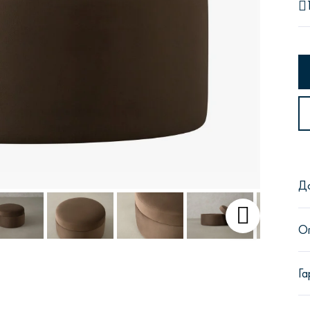
Сити
Джей
Б
Д
Тауэр
Брутал
Б
О
Га