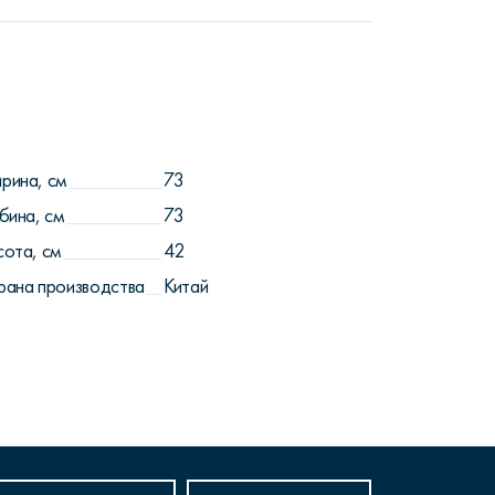
рина, см
73
бина, см
73
сота, см
42
рана производства
Китай