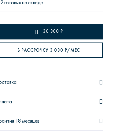
12 готовых на складе
30 300
₽
рутал22
Аптаун
В РАССРОЧКУ
3 030
₽/МЕС
оставка
эйсик
№1
плата
рантия 18 месяцев