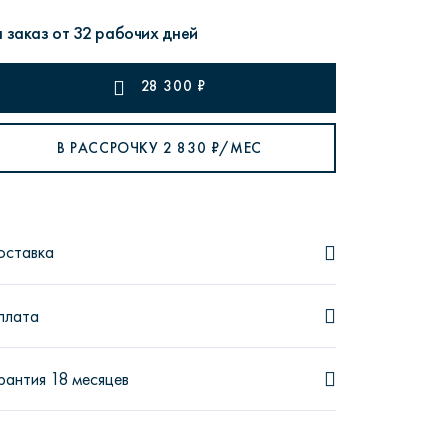
 заказ от 32 рабочих дней
28 300
₽
рутал22
Аптаун
В РАССРОЧКУ
2 830
₽/МЕС
оставка
эйсик
№1
плата
рантия 18 месяцев