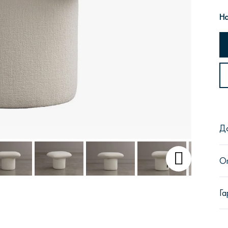
На
Сити
Джей
Б
Д
Тауэр
Брутал
Б
О
Га