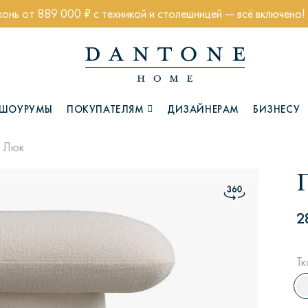
хонь от 889 000 ₽ с техникой и столешницей — всё включено!
ШОУРУМЫ
ПОКУПАТЕЛЯМ
ДИЗАЙНЕРАМ
БИЗНЕСУ
 Люк
Коллекции
2
Тк
Глазго
Хэмптон
Ч