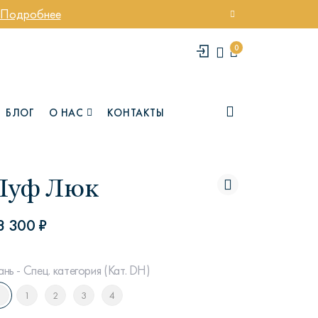
Подробнее
0
БЛОГ
О НАС
КОНТАКТЫ
Пуф Люк
8 300 ₽
ань - Спец. категория (Кат. DH)
елси
Юми
1
2
3
4