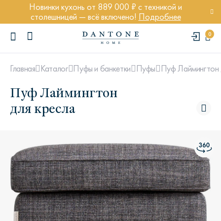
Новинки кухонь от 889 000 ₽ с техникой и
столешницей — всё включено!
Подробнее
0
Пуф Лаймингтон 
Главная
Каталог
Пуфы и банкетки
Пуфы
Пуф Лаймингтон
для кресла
ПОПУЛЯРНЫЕ ЗАПРОСЫ
Диван Марсель
Кресло Энди
Кровать Ньюбери
Стул Престон
Textures