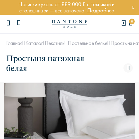
Новинки кухонь от 889 000 ₽ с техникой и
столешницей — всё включено!
Подробнее
0
Простыня на
Главная
Каталог
Текстиль
Постельное белье
Простыня натяжная
белая
ПОПУЛЯРНЫЕ ЗАПРОСЫ
Диван Марсель
Кресло Энди
Кровать Ньюбери
Стул Престон
Textures