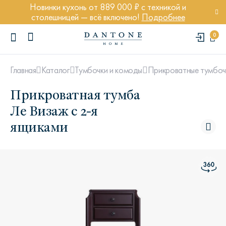
Новинки кухонь от 889 000 ₽ с техникой и
столешницей — всё включено!
Подробнее
0
Главная
Каталог
Тумбочки и комоды
Прикроватные тумбоч
Прикроватная тумба
Ле Визаж с 2-я
ящиками
ПОПУЛЯРНЫЕ ЗАПРОСЫ
Диван Марсель
Кресло Энди
Кровать Ньюбери
Стул Престон
Textures