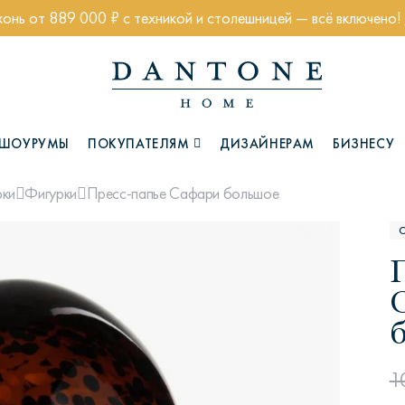
хонь от 889 000 ₽ с техникой и столешницей — всё включено!
ШОУРУМЫ
ПОКУПАТЕЛЯМ
ДИЗАЙНЕРАМ
БИЗНЕСУ
Пресс-папье Сафари большое
рки
Фигурки
Коллекции
Глазго
Хэмптон
Ч
1