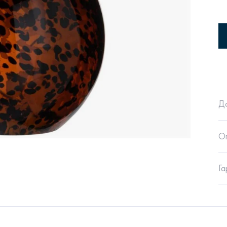
Сити
Джей
Б
Д
О
Тауэр
Брутал
Б
Га