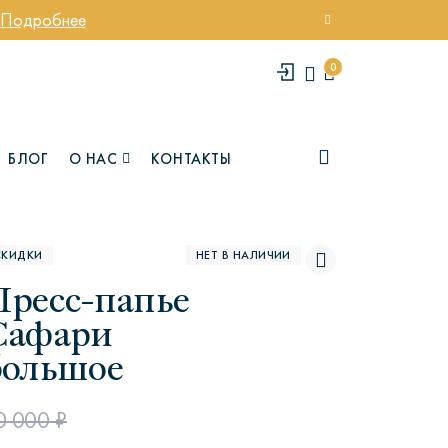
Подробнее
0
БЛОГ
О НАС
КОНТАКТЫ
СКИДКИ
НЕТ В НАЛИЧИИ
Пресс-папье
Сафари
большое
елси
Юми
0 000 ₽