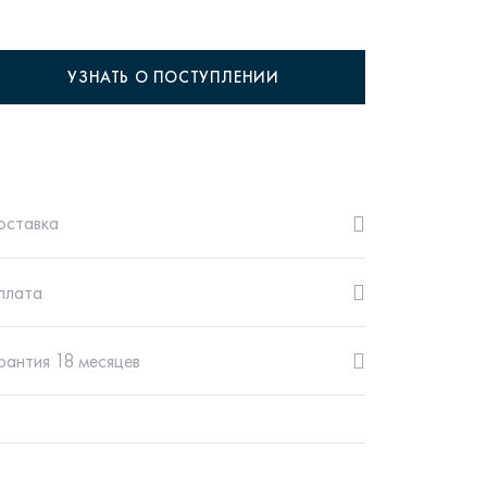
УЗНАТЬ О ПОСТУПЛЕНИИ
рутал22
Аптаун
оставка
плата
эйсик
№1
рантия 18 месяцев