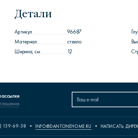
Детали
Артикул
96687
Глу
Материал
стекло
Вы
Ширина, см
12
Ст
рассылке
оглашение
) 139-69-38
INFO@DANTONEHOME.RU
НАПИСАТЬ ДИРЕ