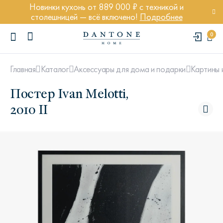
Новинки кухонь от 889 000 ₽ с техникой и
столешницей — всё включено!
Подробнее
0
Главная
Каталог
Аксессуары для дома и подарки
Картины 
Постер Ivan Melotti,
2010 II
ПОПУЛЯРНЫЕ ЗАПРОСЫ
Диван Марсель
Кресло Энди
Кровать Ньюбери
Стул Престон
Textures