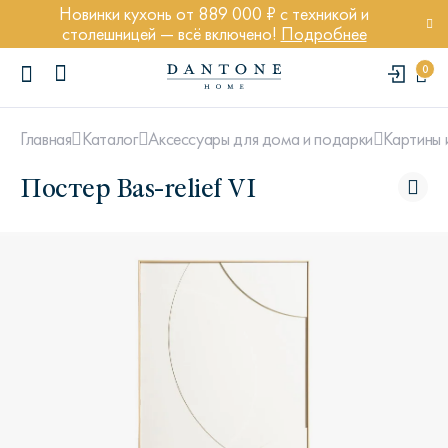
Новинки кухонь от 889 000 ₽ с техникой и
столешницей — всё включено!
Подробнее
0
Главная
Каталог
Аксессуары для дома и подарки
Картины 
Постер Bas-relief VI
ПОПУЛЯРНЫЕ ЗАПРОСЫ
Диван Марсель
Кресло Энди
Кровать Ньюбери
Стул Престон
Textures