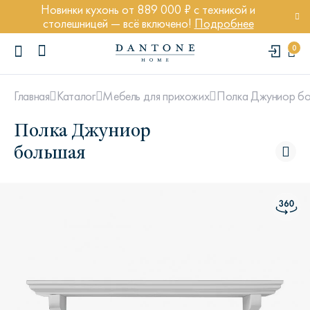
Новинки кухонь от 889 000 ₽ с техникой и
столешницей — всё включено!
Подробнее
0
Полка Джуниор бо
Главная
Каталог
Мебель для прихожих
Полка Джуниор
большая
ПОПУЛЯРНЫЕ ЗАПРОСЫ
Диван Марсель
Кресло Энди
Кровать Ньюбери
Стул Престон
Textures