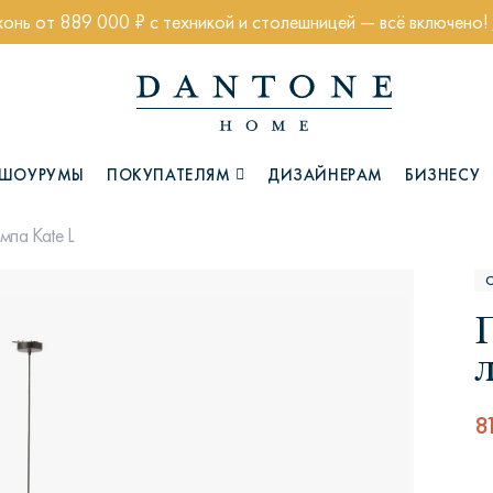
хонь от 889 000 ₽ с техникой и столешницей — всё включено!
ШОУРУМЫ
ПОКУПАТЕЛЯМ
ДИЗАЙНЕРАМ
БИЗНЕСУ
мпа Kate L
Коллекции
8
Глазго
Хэмптон
Ч