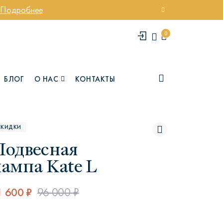
Подробнее
0
БЛОГ
О НАС
КОНТАКТЫ
СКИДКИ
Подвесная
лампа Kate L
1 600 ₽
96 000 ₽
елси
Юми