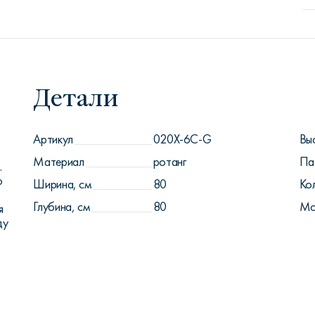
Детали
Артикул
020X-6C-G
Вы
Материал
ротанг
Па
.
о
Ширина, см
80
Ко
Глубина, см
80
Мо
я
ду