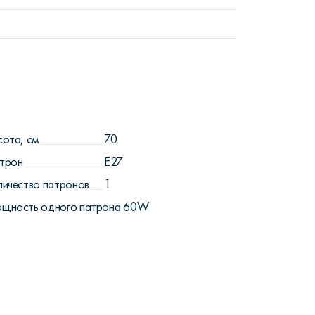
сота, см
70
трон
E27
личество патронов
1
щность одного патрона
60W