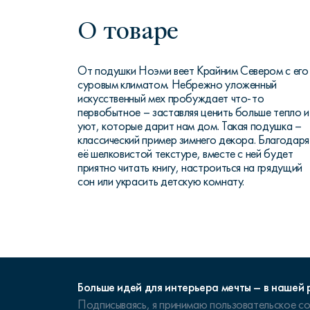
О товаре
От подушки Ноэми веет Крайним Севером с его
суровым климатом. Небрежно уложенный
искусственный мех пробуждает что-то
первобытное – заставляя ценить больше тепло и
уют, которые дарит нам дом. Такая подушка –
классический пример зимнего декора. Благодаря
её шелковистой текстуре, вместе с ней будет
приятно читать книгу, настроиться на грядущий
сон или украсить детскую комнату.
Больше идей для интерьера мечты – в нашей 
Подписываясь, я принимаю
пользовательское с