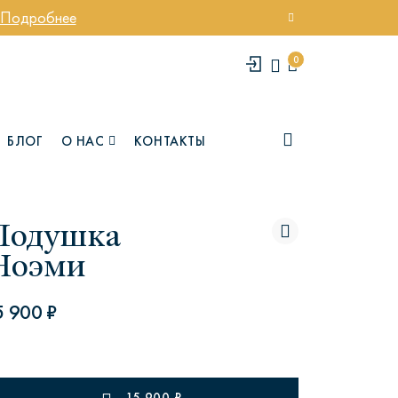
Подробнее
0
БЛОГ
О НАС
КОНТАКТЫ
Подушка
Ноэми
5 900 ₽
елси
Юми