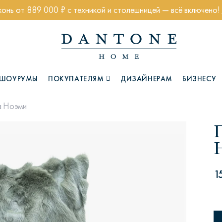
хонь от 889 000 ₽ с техникой и столешницей — всё включено!
ШОУРУМЫ
ПОКУПАТЕЛЯМ
ДИЗАЙНЕРАМ
БИЗНЕСУ
 Ноэми
Коллекции
1
Глазго
Хэмптон
Ч