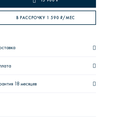
15 900
₽
В РАССРОЧКУ
1 590
₽/МЕС
рутал22
Аптаун
оставка
плата
рантия 18 месяцев
эйсик
№1