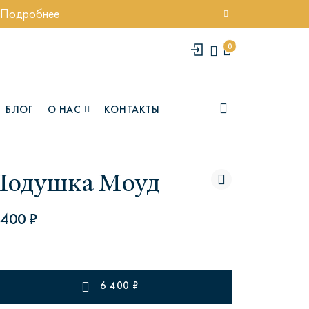
Подробнее
0
БЛОГ
О НАС
КОНТАКТЫ
Подушка Моуд
 400 ₽
елси
Юми
6 400
₽