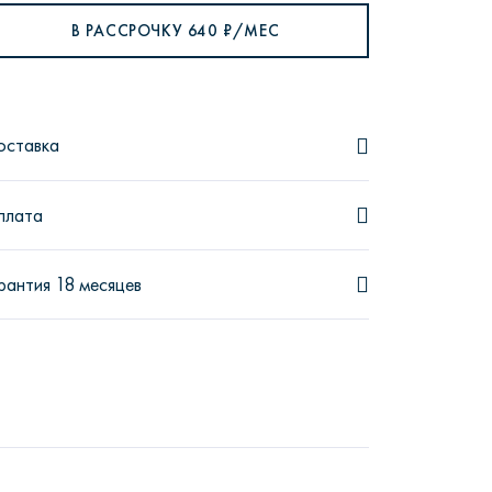
В РАССРОЧКУ
640
₽/МЕС
рутал22
Аптаун
оставка
плата
рантия 18 месяцев
эйсик
№1