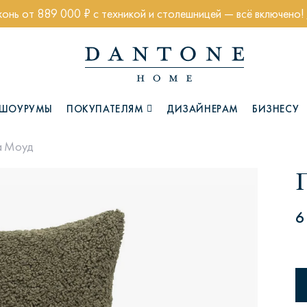
хонь от 889 000 ₽ с техникой и столешницей — всё включено!
ШОУРУМЫ
ПОКУПАТЕЛЯМ
ДИЗАЙНЕРАМ
БИЗНЕСУ
а Моуд
Коллекции
6
Глазго
Хэмптон
Ч