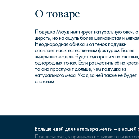
О товаре
Подушка Моуд имитирует натуральную овечью
шерсть, но на ощупь более шелковистая и мягкая
Неоднородная обивка и оттенок подушки
отсылает нас к естественным фактурам. Более
выигрышно модель будет смотреться на светлых
однородных тонах. Если разместить её на кресл
то она прослужит дольше, чем подушка из
натурального меха. Уход за ней также не будет
сложным.
Больше идей для интерьера мечты – в нашей 
Подписываясь, я принимаю
пользовательское с