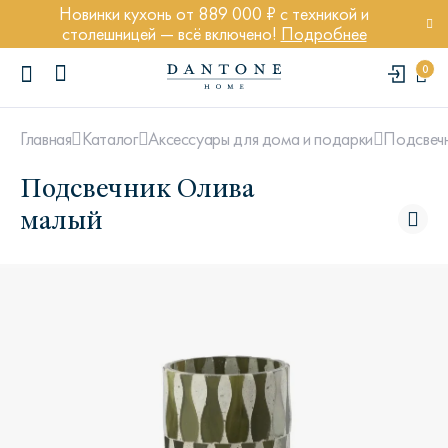
Новинки кухонь от 889 000 ₽ с техникой и
столешницей — всё включено!
Подробнее
0
Главная
Каталог
Аксессуары для дома и подарки
Подсвеч
Подсвечник Олива
малый
ПОПУЛЯРНЫЕ ЗАПРОСЫ
Диван Марсель
Кресло Энди
Кровать Ньюбери
Стул Престон
Textures