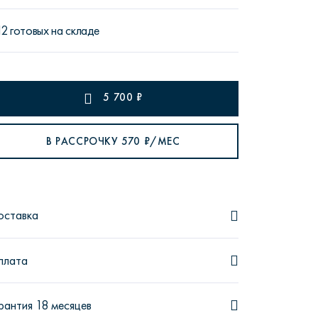
12 готовых на складе
рутал22
Аптаун
5 700
₽
В РАССРОЧКУ
570
₽/МЕС
эйсик
№1
оставка
плата
рантия 18 месяцев