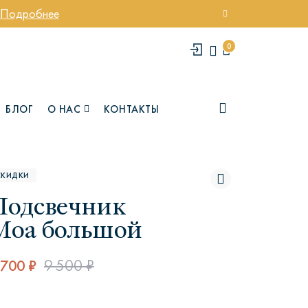
Подробнее
0
БЛОГ
О НАС
КОНТАКТЫ
СКИДКИ
Подсвечник
Моа большой
 700 ₽
9 500 ₽
елси
Юми