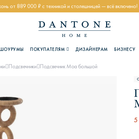
хонь от 889 000 ₽ с техникой и столешницей — всё включено!
ШОУРУМЫ
ПОКУПАТЕЛЯМ
ДИЗАЙНЕРАМ
БИЗНЕСУ
Подсвечник Моа большой
рки
Подсвечники
Коллекции
5
Глазго
Хэмптон
Ч