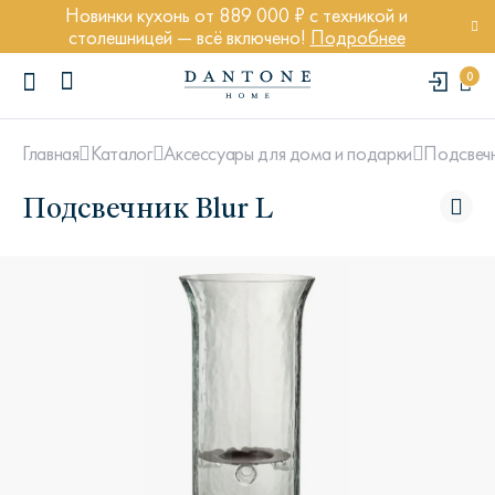
Новинки кухонь от 889 000 ₽ с техникой и
столешницей — всё включено!
Подробнее
0
Главная
Каталог
Аксессуары для дома и подарки
Подсвеч
Подсвечник Blur L
ПОПУЛЯРНЫЕ ЗАПРОСЫ
Диван Марсель
Кресло Энди
Кровать Ньюбери
Стул Престон
Textures